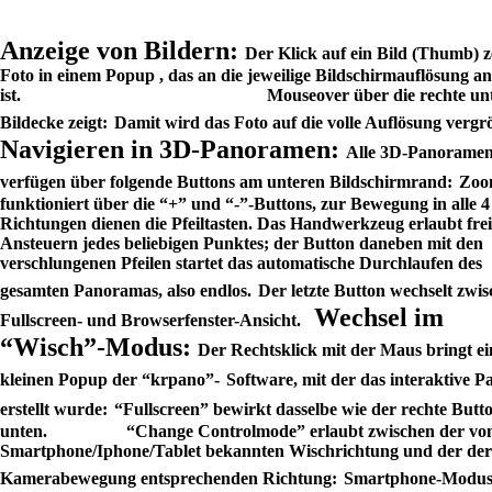
Anzeige von Bildern:
Der Klick auf ein Bild (Thumb) z
Foto in einem Popup , das an die
jeweilige Bildschirmauflösung a
ist.
Mouseover über die rechte un
Bildecke zeigt:
Damit wird das Foto auf die volle Auflösung vergr
Navigieren in 3D-Panoramen:
Alle 3D-Panorame
verfügen über folgende Buttons am unteren
Bildschirmrand:
Zoo
funktioniert über die “+” und “-”-Buttons, zur Bewegung in alle 4
Richtungen dienen die Pfeiltasten. Das Handwerkzeug erlaubt frei
Ansteuern jedes beliebigen Punktes; der Button daneben mit den
verschlungenen Pfeilen startet das automatische Durchlaufen des
gesamten
Panoramas, also endlos.
Der letzte Button wechselt zwi
Wechsel im
Fullscreen- und Browserfenster-Ansicht.
“Wisch”-Modus:
Der Rechtsklick mit der Maus bringt e
kleinen Popup der “krpano”-
Software, mit der das interaktive P
erstellt wurde:
“Fullscreen” bewirkt dasselbe wie der rechte Butt
unten.
“Change Controlmode” erlaubt zwischen der v
Smartphone/Iphone/Tablet bekannten Wischrichtung und der der
Kamerabewegung entsprechenden Richtung:
Smartphone-Modus: