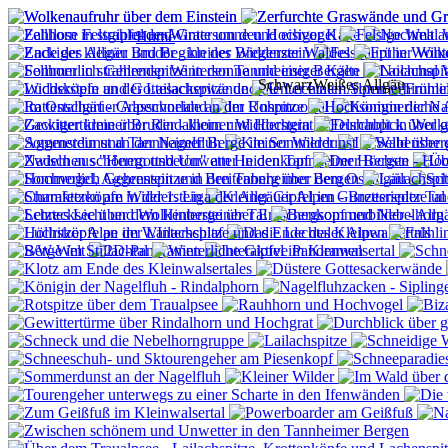
Home
SchwarzWeißes Allgäu